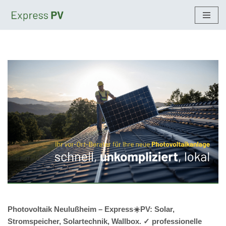
Zum
Inhalt
springen
Photovoltaik Neulußheim – Express☀️PV️: Solar,
Stromspeicher, Solartechnik, Wallbox. ✓ professionelle