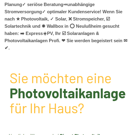
Planung✓ seriöse Beratung⇒unabhängige
Stromversorgung✓ optimaler Kundenservice! Wenn Sie
nach ★ Photovoltaik, ✓ Solar, ❌ Stromspeicher, ☑️
Solartechnik und ✹ Wallbox in ⭕ Neulußheim gesucht
haben: ➡️ Express☀️PV️, Ihr ☑️ Solaranlagen &
Photovoltaikanlagen Profi. ❤ Sie werden begeistert sein ✉
✔.