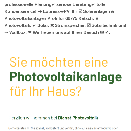
professionelle Planung✓ seriöse Beratung✓ toller
Kundenservice! ➡️ Express☀️PV️, Ihr ☑️ Solaranlagen &
Photovoltaikanlagen Profi für 68775 Ketsch. ★
Photovoltaik, ✓ Solar, ❌ Stromspeicher, ☑️ Solartechnik und
⇒ Wallbox. ❤ Wir freuen uns auf Ihren Besuch ✉ ✔.