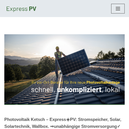
Zum
Inhalt
springen
Photovoltaik Ketsch – Express☀️PV️: Stromspeicher, Solar,
Solartechnik, Wallbox. ⇒unabhängige Stromversorgung✓