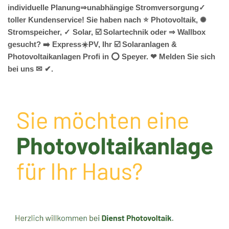
individuelle Planung⇒unabhängige Stromversorgung✓
toller Kundenservice! Sie haben nach ⭐ Photovoltaik, ✺
Stromspeicher, ✓ Solar, ☑️ Solartechnik oder ⇒ Wallbox
gesucht? ➡️ Express☀️PV️, Ihr ☑️ Solaranlagen &
Photovoltaikanlagen Profi in ⭕ Speyer. ❤ Melden Sie sich
bei uns ✉ ✔.