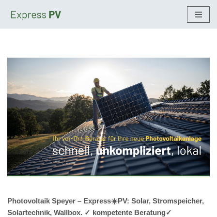
Zum
Inhalt
springen
Photovoltaik Speyer – Express☀️PV️: Solar, Stromspeicher,
Solartechnik, Wallbox. ✓ kompetente Beratung✓