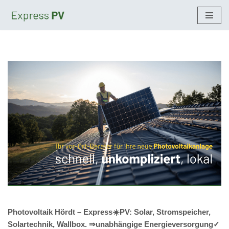
Zum
Inhalt
springen
Photovoltaik Hördt – Express☀️PV️: Solar, Stromspeicher,
Solartechnik, Wallbox. ⇒unabhängige Energieversorgung✓