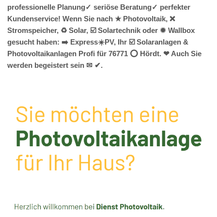
professionelle Planung✓ seriöse Beratung✓ perfekter
Kundenservice! Wenn Sie nach ★ Photovoltaik, ❌
Stromspeicher, ♻ Solar, ☑️ Solartechnik oder ✹ Wallbox
gesucht haben: ➡️ Express☀️PV️, Ihr ☑️ Solaranlagen &
Photovoltaikanlagen Profi für 76771 ⭕ Hördt. ❤ Auch Sie
werden begeistert sein ✉ ✔.