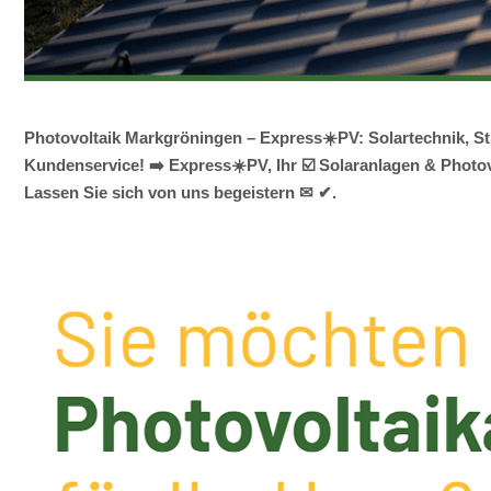
Photovoltaik Markgröningen – Express☀️PV️: Solartechnik, 
Kundenservice! ➡️ Express☀️PV️, Ihr ☑️ Solaranlagen & Photo
Lassen Sie sich von uns begeistern ✉ ✔.