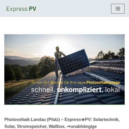
Zum
Inhalt
springen
Photovoltaik Landau (Pfalz) – Express☀️PV️: Solartechnik,
Solar, Stromspeicher, Wallbox. ⇒unabhängige