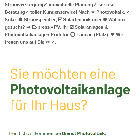
Stromversorgung✓ individuelle Planung✓ seriöse
Beratung✓ toller Kundenservice! Nach ★ Photovoltaik, ✓
Solar, ✺ Stromspeicher, ☑️ Solartechnik oder ✹ Wallbox
gesucht? ➡️ Express☀️PV️, Ihr ☑️ Solaranlagen &
Photovoltaikanlagen Profi für ⭕ Landau (Pfalz). ❤ Wir
freuen uns auf Sie ✉ ✔.