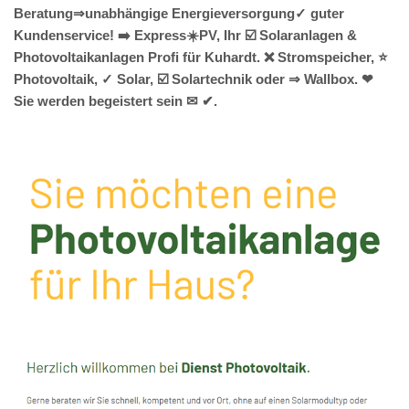
Beratung⇒unabhängige Energieversorgung✓ guter
Kundenservice! ➡️ Express☀️PV️, Ihr ☑️ Solaranlagen &
Photovoltaikanlagen Profi für Kuhardt. ❌ Stromspeicher, ⭐
Photovoltaik, ✓ Solar, ☑️ Solartechnik oder ⇒ Wallbox. ❤
Sie werden begeistert sein ✉ ✔.