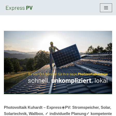
Zum
Inhalt
springen
Photovoltaik Kuhardt – Express☀️PV️: Stromspeicher, Solar,
Solartechnik, Wallbox. ✓ individuelle Planung✓ kompetente