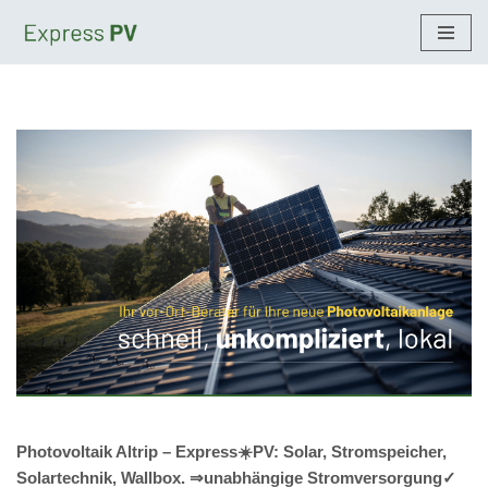
Zum
Inhalt
springen
Photovoltaik Altrip – Express☀️PV️: Solar, Stromspeicher,
Solartechnik, Wallbox. ⇒unabhängige Stromversorgung✓