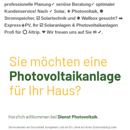
professionelle Planung✓ seriöse Beratung✓ optimaler
Kundenservice! Nach ✓ Solar, ★ Photovoltaik, ✺
Stromspeicher, ☑️ Solartechnik und ✹ Wallbox gesucht? ➡️
Express☀️PV️, Ihr ☑️ Solaranlagen & Photovoltaikanlagen
Profi für ⭕ Altrip. ❤ Wir freuen uns auf Sie ✉ ✔.