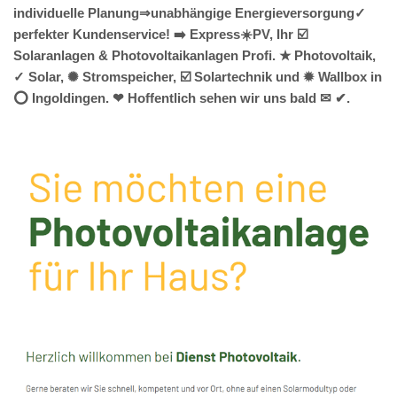
individuelle Planung⇒unabhängige Energieversorgung✓
perfekter Kundenservice! ➡️ Express☀️PV️, Ihr ☑️
Solaranlagen & Photovoltaikanlagen Profi. ★ Photovoltaik,
✓ Solar, ✺ Stromspeicher, ☑️ Solartechnik und ✹ Wallbox in
⭕ Ingoldingen. ❤ Hoffentlich sehen wir uns bald ✉ ✔.