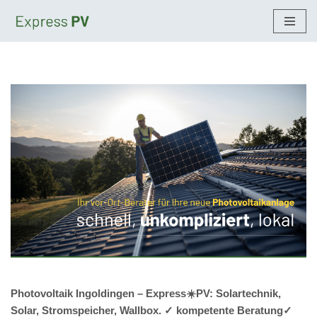
Zum
Inhalt
springen
Photovoltaik Ingoldingen – Express☀️PV️: Solartechnik,
Solar, Stromspeicher, Wallbox. ✓ kompetente Beratung✓