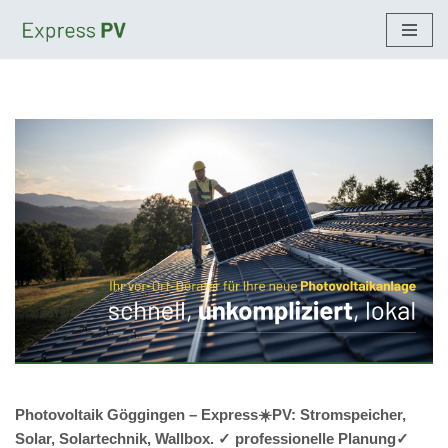
Zum
Inhalt
springen
Photovoltaik Göggingen – Express☀️PV️: Stromspeicher,
Solar, Solartechnik, Wallbox. ✓ professionelle Planung✓