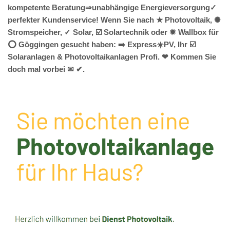
kompetente Beratung⇒unabhängige Energieversorgung✓
perfekter Kundenservice! Wenn Sie nach ★ Photovoltaik, ✺
Stromspeicher, ✓ Solar, ☑️ Solartechnik oder ✹ Wallbox für
⭕ Göggingen gesucht haben: ➡️ Express☀️PV️, Ihr ☑️
Solaranlagen & Photovoltaikanlagen Profi. ❤ Kommen Sie
doch mal vorbei ✉ ✔.