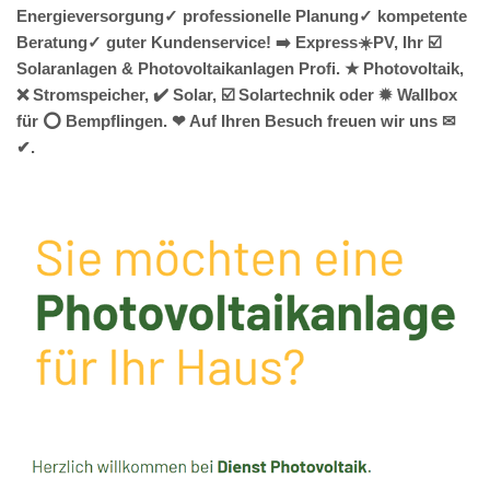
Energieversorgung✓ professionelle Planung✓ kompetente
Beratung✓ guter Kundenservice! ➡️ Express☀️PV️, Ihr ☑️
Solaranlagen & Photovoltaikanlagen Profi. ★ Photovoltaik,
❌ Stromspeicher, ✔️ Solar, ☑️ Solartechnik oder ✹ Wallbox
für ⭕ Bempflingen. ❤ Auf Ihren Besuch freuen wir uns ✉
✔.