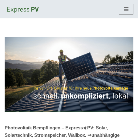
Zum
Inhalt
springen
Photovoltaik Bempflingen – Express☀️PV️: Solar,
Solartechnik, Stromspeicher, Wallbox. ⇒unabhängige