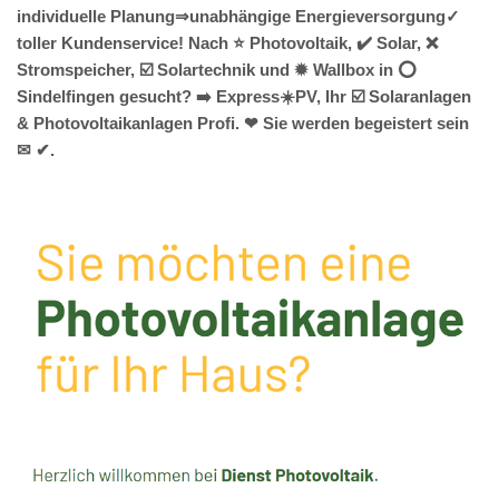
individuelle Planung⇒unabhängige Energieversorgung✓
toller Kundenservice! Nach ⭐ Photovoltaik, ✔️ Solar, ❌
Stromspeicher, ☑️ Solartechnik und ✹ Wallbox in ⭕
Sindelfingen gesucht? ➡️ Express☀️PV️, Ihr ☑️ Solaranlagen
& Photovoltaikanlagen Profi. ❤ Sie werden begeistert sein
✉ ✔.