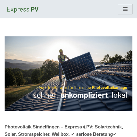
Zum
Inhalt
springen
Photovoltaik Sindelfingen – Express☀️PV️: Solartechnik,
Solar, Stromspeicher, Wallbox. ✓ seriöse Beratung✓