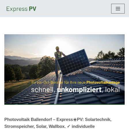
Zum
Inhalt
springen
Photovoltaik Ballendorf – Express☀️PV️: Solartechnik,
Stromspeicher, Solar, Wallbox. ✓ individuelle