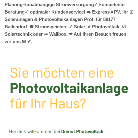
Planung⇒unabhängige Stromversorgung✓ kompetente
Beratung✓ optimaler Kundenservice! ➡️ Express☀️PV️, Ihr ☑️
Solaranlagen & Photovoltaikanlagen Profi für 89177
Ballendorf. ✺ Stromspeicher, ✓ Solar, ⭐ Photovoltaik, ☑️
Solartechnik oder ⇒ Wallbox. ❤ Auf Ihren Besuch freuen
wir uns ✉ ✔.