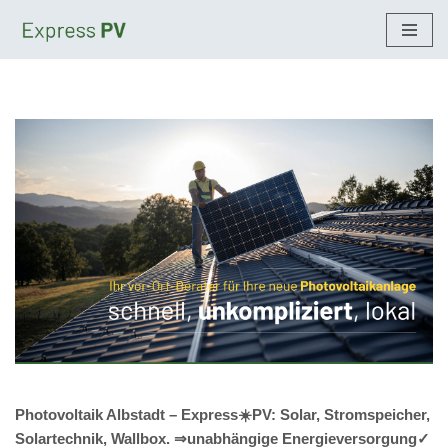
Zum
Inhalt
springen
Photovoltaik Albstadt – Express☀️PV️: Solar, Stromspeicher,
Solartechnik, Wallbox. ⇒unabhängige Energieversorgung✓