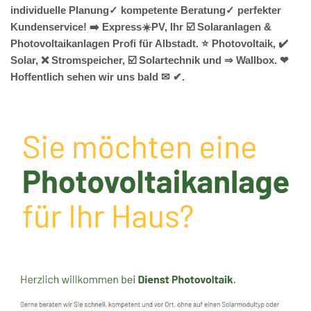
individuelle Planung✓ kompetente Beratung✓ perfekter
Kundenservice! ➡️ Express☀️PV️, Ihr ☑️ Solaranlagen &
Photovoltaikanlagen Profi für Albstadt. ⭐ Photovoltaik, ✔️
Solar, ❌ Stromspeicher, ☑️ Solartechnik und ⇒ Wallbox. ❤
Hoffentlich sehen wir uns bald ✉ ✔.