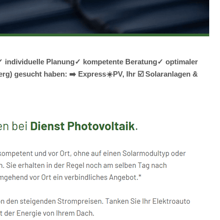
g✓ individuelle Planung✓ kompetente Beratung✓ optimaler
rg) gesucht haben: ➡️ Express☀️PV️, Ihr ☑️ Solaranlagen &