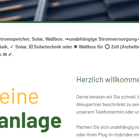
k, Stromspeicher, Solar, Wallbox. ⇒unabhängige Stromversorgun
k, ✓ Solar, ☑️ Solartechnik oder ✹ Wallbox für ⭕ Zell (Aichelbe
n ✉ ✔.