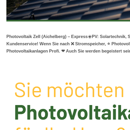
Photovoltaik Zell (Aichelberg) – Express☀️PV️: Solartechni
Kundenservice! Wenn Sie nach ❌ Stromspeicher, ⭐ Photovoltai
Photovoltaikanlagen Profi. ❤ Auch Sie werden begeistert sei