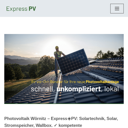
Zum
Inhalt
springen
Photovoltaik Wörnitz – Express☀️PV️: Solartechnik, Solar,
Stromspeicher, Wallbox. ✓ kompetente