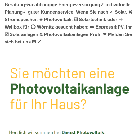
Beratung⇒unabhängige Energieversorgung✓ individuelle
Planung✓ guter Kundenservice! Wenn Sie nach ✓ Solar, ❌
Stromspeicher, ★ Photovoltaik, ☑️ Solartechnik oder ⇒
Wallbox für ⭕ Wörnitz gesucht haben: ➡️ Express☀️PV️, Ihr
☑️ Solaranlagen & Photovoltaikanlagen Profi. ❤ Melden Sie
sich bei uns ✉ ✔.