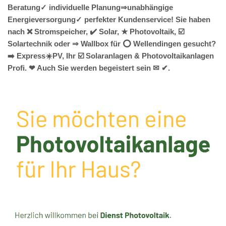
Beratung✓ individuelle Planung⇒unabhängige
Energieversorgung✓ perfekter Kundenservice! Sie haben
nach ❌ Stromspeicher, ✔️ Solar, ★ Photovoltaik, ☑️
Solartechnik oder ⇒ Wallbox für ⭕ Wellendingen gesucht?
➡️ Express☀️PV️, Ihr ☑️ Solaranlagen & Photovoltaikanlagen
Profi. ❤ Auch Sie werden begeistert sein ✉ ✔.