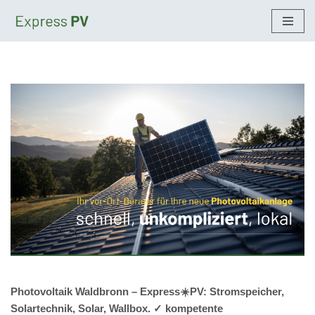
Zum
Inhalt
springen
Photovoltaik Waldbronn – Express☀️PV️: Stromspeicher,
Solartechnik, Solar, Wallbox. ✓ kompetente