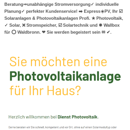
Beratung⇒unabhängige Stromversorgung✓ individuelle
Planung✓ perfekter Kundenservice! ➡️ Express☀️PV️, Ihr ☑️
Solaranlagen & Photovoltaikanlagen Profi. ★ Photovoltaik,
✓ Solar, ❌ Stromspeicher, ☑️ Solartechnik und ✹ Wallbox
für ⭕ Waldbronn. ❤ Sie werden begeistert sein ✉ ✔.