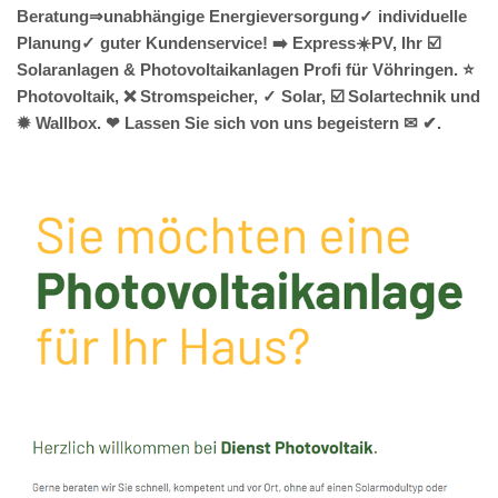
Beratung⇒unabhängige Energieversorgung✓ individuelle
Planung✓ guter Kundenservice! ➡️ Express☀️PV️, Ihr ☑️
Solaranlagen & Photovoltaikanlagen Profi für Vöhringen. ⭐
Photovoltaik, ❌ Stromspeicher, ✓ Solar, ☑️ Solartechnik und
✹ Wallbox. ❤ Lassen Sie sich von uns begeistern ✉ ✔.