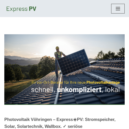
Zum
Inhalt
springen
Photovoltaik Vöhringen – Express☀️PV️: Stromspeicher,
Solar, Solartechnik, Wallbox. ✓ seriöse