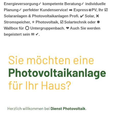
Energieversorgung✓ kompetente Beratung✓ individuelle
Planung✓ perfekter Kundenservice! ➡️ Express☀️PV️, Ihr ☑️
Solaranlagen & Photovoltaikanlagen Profi. ✔️ Solar, ❌
Stromspeicher, ⭐ Photovoltaik, ☑️ Solartechnik oder ✹
Wallbox für ⭕ Untergruppenbach. ❤ Auch Sie werden
begeistert sein ✉ ✔.