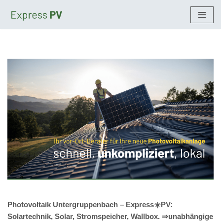
Zum
Inhalt
springen
Photovoltaik Untergruppenbach – Express☀️PV️:
Solartechnik, Solar, Stromspeicher, Wallbox. ⇒unabhängige