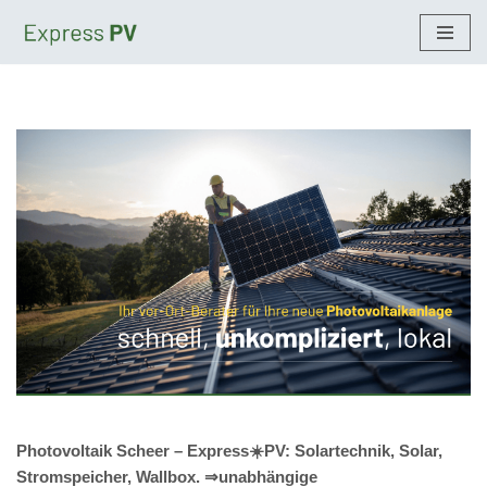
Zum
Inhalt
springen
Photovoltaik Scheer – Express☀️PV️: Solartechnik, Solar,
Stromspeicher, Wallbox. ⇒unabhängige