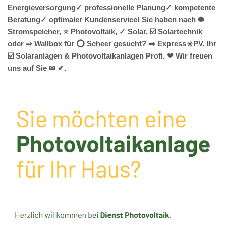
Energieversorgung✓ professionelle Planung✓ kompetente
Beratung✓ optimaler Kundenservice! Sie haben nach ✺
Stromspeicher, ⭐ Photovoltaik, ✓ Solar, ☑️ Solartechnik
oder ⇒ Wallbox für ⭕ Scheer gesucht? ➡️ Express☀️PV️, Ihr
☑️ Solaranlagen & Photovoltaikanlagen Profi. ❤ Wir freuen
uns auf Sie ✉ ✔.