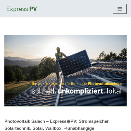
Zum
Inhalt
springen
Photovoltaik Salach – Express☀️PV️: Stromspeicher,
Solartechnik, Solar, Wallbox. ⇒unabhängige