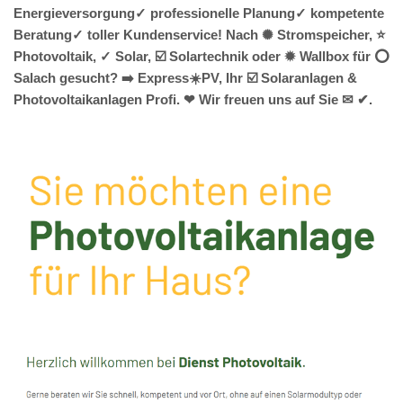
Energieversorgung✓ professionelle Planung✓ kompetente
Beratung✓ toller Kundenservice! Nach ✺ Stromspeicher, ⭐
Photovoltaik, ✓ Solar, ☑️ Solartechnik oder ✹ Wallbox für ⭕
Salach gesucht? ➡️ Express☀️PV️, Ihr ☑️ Solaranlagen &
Photovoltaikanlagen Profi. ❤ Wir freuen uns auf Sie ✉ ✔.