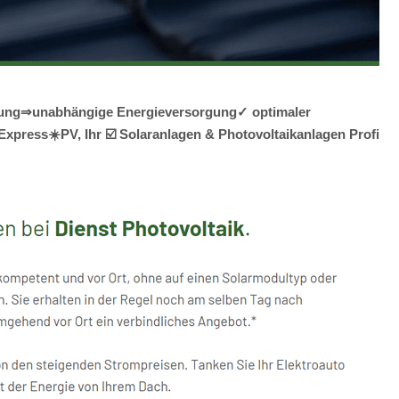
Planung⇒unabhängige Energieversorgung✓ optimaler
xpress☀️PV️, Ihr ☑️ Solaranlagen & Photovoltaikanlagen Profi