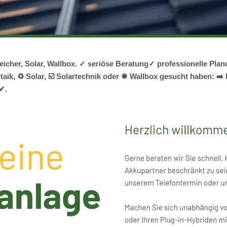
peicher, Solar, Wallbox. ✓ seriöse Beratung✓ professionelle 
k, ♻ Solar, ☑️ Solartechnik oder ✹ Wallbox gesucht haben: ➡️ E
✔.