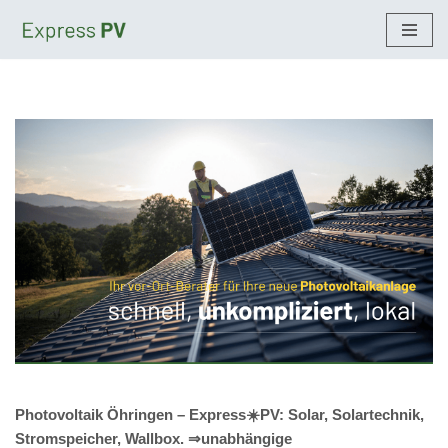
Zum
Inhalt
springen
Photovoltaik Öhringen – Express☀️PV️: Solar, Solartechnik,
Stromspeicher, Wallbox. ⇒unabhängige