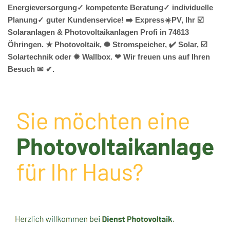
Energieversorgung✓ kompetente Beratung✓ individuelle
Planung✓ guter Kundenservice! ➡️ Express☀️PV️, Ihr ☑️
Solaranlagen & Photovoltaikanlagen Profi in 74613
Öhringen. ★ Photovoltaik, ✺ Stromspeicher, ✔️ Solar, ☑️
Solartechnik oder ✹ Wallbox. ❤ Wir freuen uns auf Ihren
Besuch ✉ ✔.