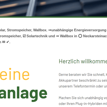
 Solar, Stromspeicher, Wallbox. ⇒unabhängige Energieversorgun
romspeicher, ☑️ Solartechnik und ⇒ Wallbox in ⭕ Neckarsteinach
n ✉ ✔.