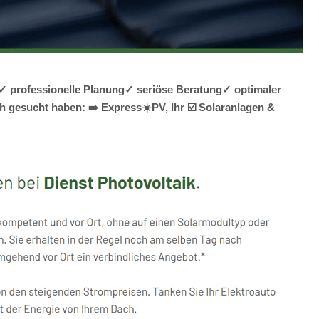
g✓ professionelle Planung✓ seriöse Beratung✓ optimaler
 gesucht haben: ➡️ Express☀️PV️, Ihr ☑️ Solaranlagen &