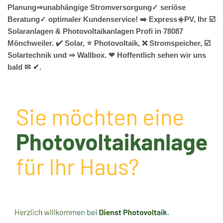
Planung⇒unabhängige Stromversorgung✓ seriöse
Beratung✓ optimaler Kundenservice! ➡️ Express☀️PV️, Ihr ☑️
Solaranlagen & Photovoltaikanlagen Profi in 78087
Mönchweiler. ✔️ Solar, ⭐ Photovoltaik, ❌ Stromspeicher, ☑️
Solartechnik und ⇒ Wallbox. ❤ Hoffentlich sehen wir uns
bald ✉ ✔.