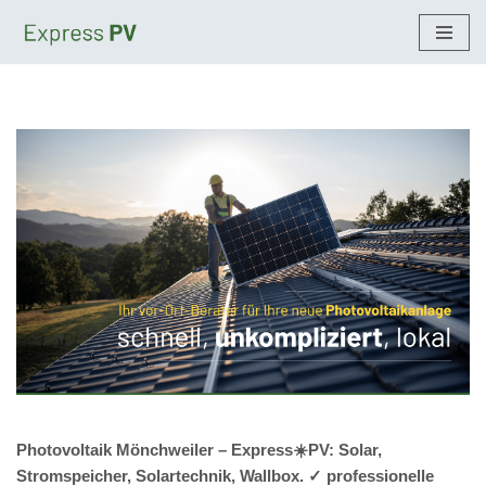
Zum
Inhalt
springen
Photovoltaik Mönchweiler – Express☀️PV️: Solar,
Stromspeicher, Solartechnik, Wallbox. ✓ professionelle