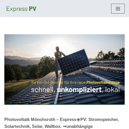
Zum
Inhalt
springen
Photovoltaik Mönchsroth – Express☀️PV️: Stromspeicher,
Solartechnik, Solar, Wallbox. ⇒unabhängige