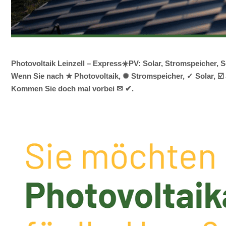
Photovoltaik Leinzell – Express☀️PV️: Solar, Stromspeicher
Wenn Sie nach ★ Photovoltaik, ✺ Stromspeicher, ✓ Solar, ☑️ 
Kommen Sie doch mal vorbei ✉ ✔.