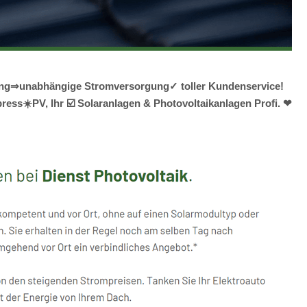
lanung⇒unabhängige Stromversorgung✓ toller Kundenservice!
ess☀️PV️, Ihr ☑️ Solaranlagen & Photovoltaikanlagen Profi. ❤