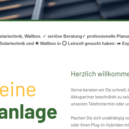
, Solartechnik, Wallbox. ✓ seriöse Beratung✓ professionelle P
Solartechnik und ✹ Wallbox in ⭕ Leinzell gesucht haben: ➡️ Expr