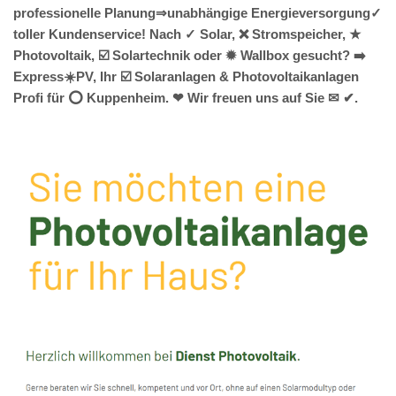
professionelle Planung⇒unabhängige Energieversorgung✓
toller Kundenservice! Nach ✓ Solar, ❌ Stromspeicher, ★
Photovoltaik, ☑️ Solartechnik oder ✹ Wallbox gesucht? ➡️
Express☀️PV️, Ihr ☑️ Solaranlagen & Photovoltaikanlagen
Profi für ⭕ Kuppenheim. ❤ Wir freuen uns auf Sie ✉ ✔.