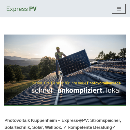
Zum
Inhalt
springen
Photovoltaik Kuppenheim – Express☀️PV️: Stromspeicher,
Solartechnik, Solar, Wallbox. ✓ kompetente Beratung✓