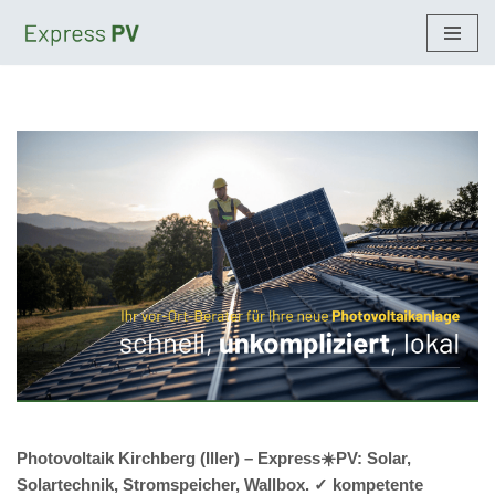
Zum
Inhalt
springen
Photovoltaik Kirchberg (Iller) – Express☀️PV️: Solar,
Solartechnik, Stromspeicher, Wallbox. ✓ kompetente