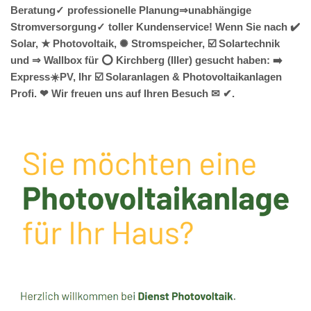
Beratung✓ professionelle Planung⇒unabhängige
Stromversorgung✓ toller Kundenservice! Wenn Sie nach ✔️
Solar, ★ Photovoltaik, ✺ Stromspeicher, ☑️ Solartechnik
und ⇒ Wallbox für ⭕ Kirchberg (Iller) gesucht haben: ➡️
Express☀️PV️, Ihr ☑️ Solaranlagen & Photovoltaikanlagen
Profi. ❤ Wir freuen uns auf Ihren Besuch ✉ ✔.