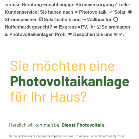
seriöse Beratung⇒unabhängige Stromversorgung✓ toller
Kundenservice! Sie haben nach ⭐ Photovoltaik, ✓ Solar, ✺
Stromspeicher, ☑️ Solartechnik und ⇒ Wallbox für ⭕
Hüffenhardt gesucht? ➡️ Express☀️PV️, Ihr ☑️ Solaranlagen
& Photovoltaikanlagen Profi. ❤ Besuchen Sie uns ✉ ✔.