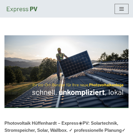
Zum
Inhalt
springen
Photovoltaik Hüffenhardt – Express☀️PV️: Solartechnik,
Stromspeicher, Solar, Wallbox. ✓ professionelle Planung✓