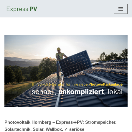
Zum
Inhalt
springen
Photovoltaik Hornberg – Express☀️PV️: Stromspeicher,
Solartechnik, Solar, Wallbox. ✓ seriöse