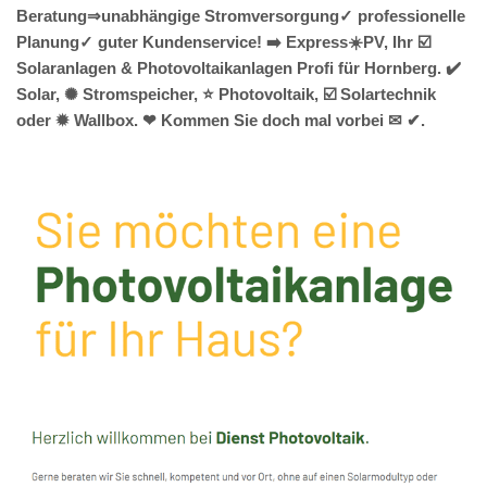
Beratung⇒unabhängige Stromversorgung✓ professionelle
Planung✓ guter Kundenservice! ➡️ Express☀️PV️, Ihr ☑️
Solaranlagen & Photovoltaikanlagen Profi für Hornberg. ✔️
Solar, ✺ Stromspeicher, ⭐ Photovoltaik, ☑️ Solartechnik
oder ✹ Wallbox. ❤ Kommen Sie doch mal vorbei ✉ ✔.