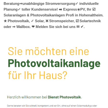
Beratung⇒unabhängige Stromversorgung✓ individuelle
Planung✓ toller Kundenservice! ➡️ Express☀️PV️, Ihr ☑️
Solaranlagen & Photovoltaikanlagen Profi in Hohenaltheim.
★ Photovoltaik, ✓ Solar, ❌ Stromspeicher, ☑️ Solartechnik
oder ⇒ Wallbox. ❤ Melden Sie sich bei uns ✉ ✔.