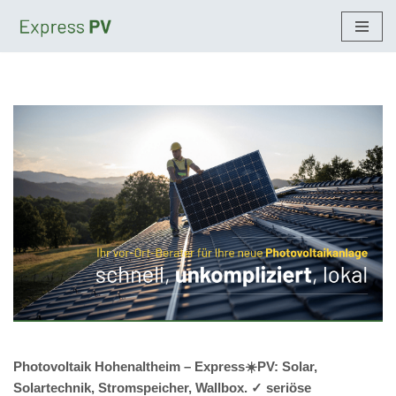
Zum
Inhalt
springen
Photovoltaik Hohenaltheim – Express☀️PV️: Solar,
Solartechnik, Stromspeicher, Wallbox. ✓ seriöse