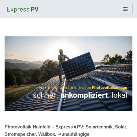
Zum
Inhalt
springen
Photovoltaik Hainfeld – Express☀️PV️: Solartechnik, Solar,
Stromspeicher, Wallbox. ⇒unabhängige