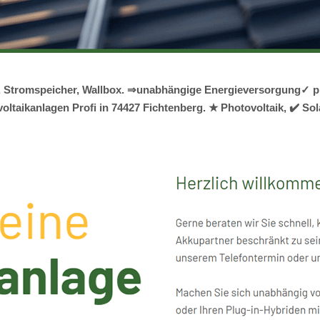
ik, Stromspeicher, Wallbox. ⇒unabhängige Energieversorgung✓ p
oltaikanlagen Profi in 74427 Fichtenberg. ★ Photovoltaik, ✔️ So