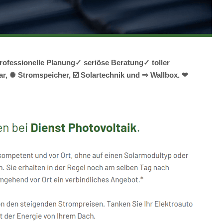
rofessionelle Planung✓ seriöse Beratung✓ toller
lar, ✺ Stromspeicher, ☑️ Solartechnik und ⇒ Wallbox. ❤