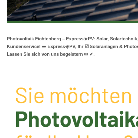
Photovoltaik Fichtenberg – Express☀️PV️: Solar, Solartechn
Kundenservice! ➡️ Express☀️PV️, Ihr ☑️ Solaranlagen & Photov
Lassen Sie sich von uns begeistern ✉ ✔.