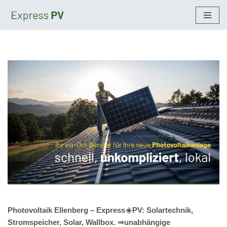
Zum
Inhalt
springen
Photovoltaik Ellenberg – Express☀️PV️: Solartechnik,
Stromspeicher, Solar, Wallbox. ⇒unabhängige