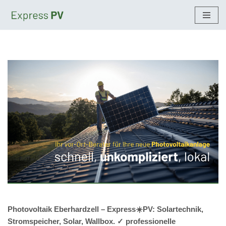
Zum
Inhalt
springen
Photovoltaik Eberhardzell – Express☀️PV️: Solartechnik,
Stromspeicher, Solar, Wallbox. ✓ professionelle