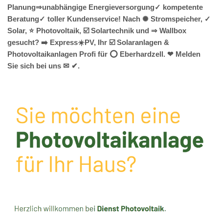
Planung⇒unabhängige Energieversorgung✓ kompetente
Beratung✓ toller Kundenservice! Nach ✺ Stromspeicher, ✓
Solar, ⭐ Photovoltaik, ☑️ Solartechnik und ⇒ Wallbox
gesucht? ➡️ Express☀️PV️, Ihr ☑️ Solaranlagen &
Photovoltaikanlagen Profi für ⭕ Eberhardzell. ❤ Melden
Sie sich bei uns ✉ ✔.