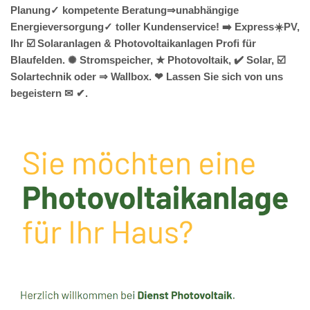
Planung✓ kompetente Beratung⇒unabhängige
Energieversorgung✓ toller Kundenservice! ➡️ Express☀️PV️,
Ihr ☑️ Solaranlagen & Photovoltaikanlagen Profi für
Blaufelden. ✺ Stromspeicher, ★ Photovoltaik, ✔️ Solar, ☑️
Solartechnik oder ⇒ Wallbox. ❤ Lassen Sie sich von uns
begeistern ✉ ✔.