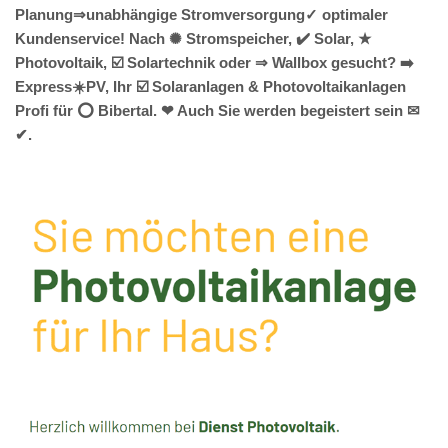
Planung⇒unabhängige Stromversorgung✓ optimaler
Kundenservice! Nach ✺ Stromspeicher, ✔️ Solar, ★
Photovoltaik, ☑️ Solartechnik oder ⇒ Wallbox gesucht? ➡️
Express☀️PV️, Ihr ☑️ Solaranlagen & Photovoltaikanlagen
Profi für ⭕ Bibertal. ❤ Auch Sie werden begeistert sein ✉
✔.