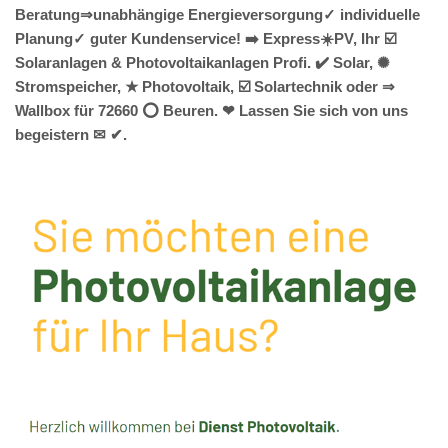
Beratung⇒unabhängige Energieversorgung✓ individuelle
Planung✓ guter Kundenservice! ➡️ Express☀️PV️, Ihr ☑️
Solaranlagen & Photovoltaikanlagen Profi. ✔️ Solar, ✺
Stromspeicher, ★ Photovoltaik, ☑️ Solartechnik oder ⇒
Wallbox für 72660 ⭕ Beuren. ❤ Lassen Sie sich von uns
begeistern ✉ ✔.