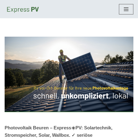
Zum
Inhalt
springen
Photovoltaik Beuren – Express☀️PV️: Solartechnik,
Stromspeicher, Solar, Wallbox. ✓ seriöse