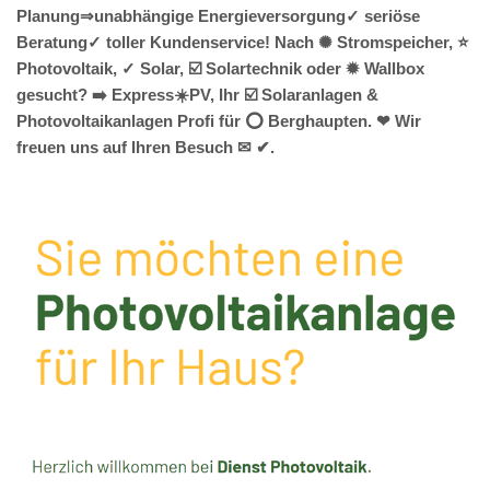
Planung⇒unabhängige Energieversorgung✓ seriöse
Beratung✓ toller Kundenservice! Nach ✺ Stromspeicher, ⭐
Photovoltaik, ✓ Solar, ☑️ Solartechnik oder ✹ Wallbox
gesucht? ➡️ Express☀️PV️, Ihr ☑️ Solaranlagen &
Photovoltaikanlagen Profi für ⭕ Berghaupten. ❤ Wir
freuen uns auf Ihren Besuch ✉ ✔.