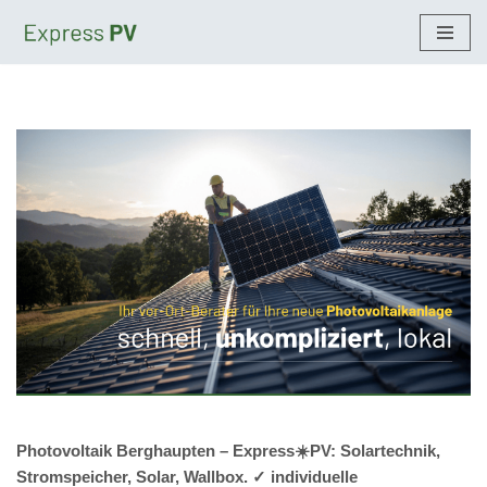
Zum
Inhalt
springen
Photovoltaik Berghaupten – Express☀️PV️: Solartechnik,
Stromspeicher, Solar, Wallbox. ✓ individuelle