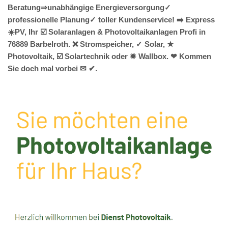
Beratung⇒unabhängige Energieversorgung✓
professionelle Planung✓ toller Kundenservice! ➡️ Express
☀️PV️, Ihr ☑️ Solaranlagen & Photovoltaikanlagen Profi in
76889 Barbelroth. ❌ Stromspeicher, ✓ Solar, ★
Photovoltaik, ☑️ Solartechnik oder ✹ Wallbox. ❤ Kommen
Sie doch mal vorbei ✉ ✔.