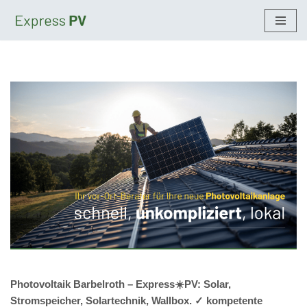
Zum
Inhalt
springen
Photovoltaik Barbelroth – Express☀️PV️: Solar,
Stromspeicher, Solartechnik, Wallbox. ✓ kompetente