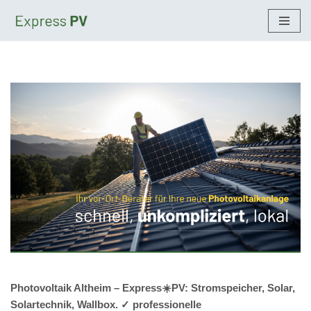
Zum
Inhalt
springen
Photovoltaik Altheim – Express☀️PV️: Stromspeicher, Solar,
Solartechnik, Wallbox. ✓ professionelle