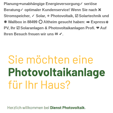
Planung⇒unabhängige Energieversorgung✓ seriöse
Beratung✓ optimaler Kundenservice! Wenn Sie nach ❌
Stromspeicher, ✓ Solar, ⭐ Photovoltaik, ☑️ Solartechnik und
✹ Wallbox in 88499 ⭕ Altheim gesucht haben: ➡️ Express☀️
PV️, Ihr ☑️ Solaranlagen & Photovoltaikanlagen Profi. ❤ Auf
Ihren Besuch freuen wir uns ✉ ✔.