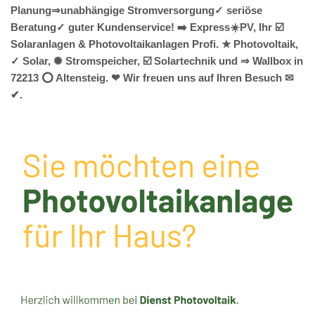
Planung⇒unabhängige Stromversorgung✓ seriöse
Beratung✓ guter Kundenservice! ➡️ Express☀️PV️, Ihr ☑️
Solaranlagen & Photovoltaikanlagen Profi. ★ Photovoltaik,
✓ Solar, ✺ Stromspeicher, ☑️ Solartechnik und ⇒ Wallbox in
72213 ⭕ Altensteig. ❤ Wir freuen uns auf Ihren Besuch ✉
✔.