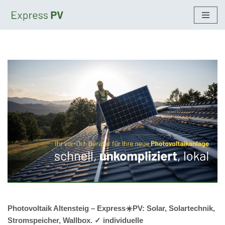
Zum
Inhalt
springen
Photovoltaik Altensteig – Express☀️PV️: Solar, Solartechnik,
Stromspeicher, Wallbox. ✓ individuelle